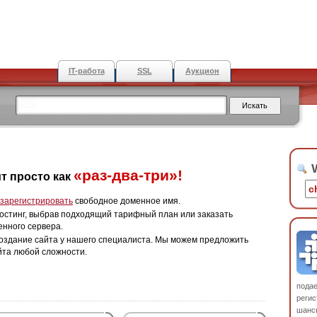
IT-работа
SSL
Аукцион
W
«раз-два-три»!
т просто как
зарегистрировать
свободное доменное имя.
остинг, выбрав подходящий тарифный план или заказать
енного сервера.
оздание сайта у нашего специалиста. Мы можем предложить
йта любой сложности.
пода
регис
шанс