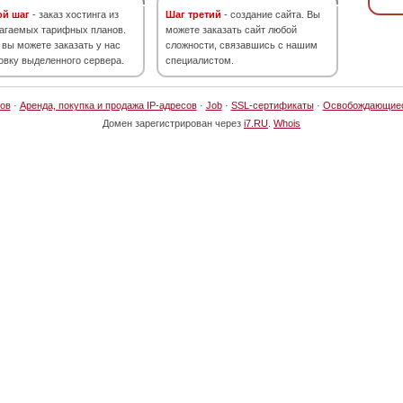
ой шаг
- заказ хостинга из
Шаг третий
- создание сайта. Вы
агаемых тарифных планов.
можете заказать сайт любой
 вы можете заказать у нас
сложности, связавшись с нашим
овку выделенного сервера.
специалистом.
ов
·
Аренда, покупка и продажа IP-адресов
·
Job
·
SSL-сертификаты
·
Освобождающие
Домен зарегистрирован через
i7.RU
.
Whois