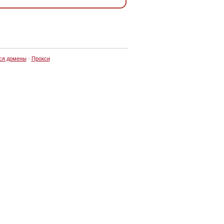
ся домены
·
Прокси